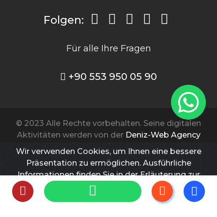
Folgen:
Für alle Ihre Fragen
+90 553 950 05 90
© 2023 Alle Rechte vorbehalten. Seine digitalen
Aktivitäten werden von der
Deniz-Web Agency
durchgeführt.
Wir verwenden Cookies, um Ihnen eine bessere
Präsentation zu ermöglichen. Ausführliche
Der Inhalt der Website dient nur zu
Informationen finden Sie in der Erläuterung zur
Informationszwecken. Bitte wenden Sie sich zur
KVKK-Richtlinie
und im
KVKK-Klarstellungstext
.
Diagnose und Behandlung an Ihren Arzt.
Ich verstehe